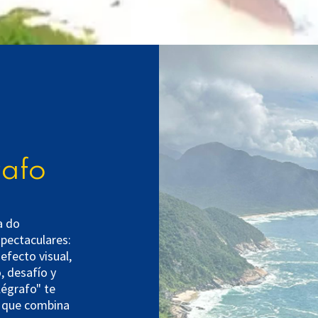
rafo
a do
pectaculares:
efecto visual,
, desafío y
légrafo" te
le que combina