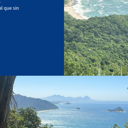
s
l que sin