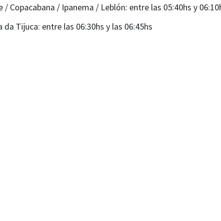
 / Copacabana / Ipanema / Leblón: entre las 05:40hs y 06:10
a da Tijuca: entre las 06:30hs y las 06:45hs
stro tour incluye
aslado desde tu hotel o alojamiento en Centro, Flamengo, 
, São Conrado, Barra da Tijuca y Recreio dos Bandeirantes.
rcano para los huéspedes alojados fuera de los barrios menc
has donde el acceso al transporte es imposible).
️ Guía bilingüe profesional.
deremos al morro con una caminata moderada de aproximad
tarás de increíbles vistas panorámicas de la zona oeste de Río
enario único: la sensación de estar flotando sobre el abismo